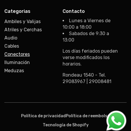
Categorias
Contacto
Lunes a Viernes de
Ambiles y Valijas
10:00 a 18:00
Atriles y Cerchas
Sabados de 9:30 a
Audio
13:00
Cables
Los días feriados pueden
Conectores
verse modificados los
Iluminación
horarios.
Meduzas
Rondeau 1540 - Tel.
29083967 | 29008481
Formas
de
Política de privacidad
Política de reembolso
pago
Tecnología de Shopify