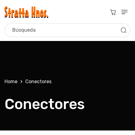
Ir
Directamente
Al Contenido
Carrito
Búsqueda
Home
Conectores
C
Conectores
o