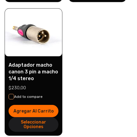
Adaptador macho
canon 3 pin a macho
1/4 stereo
Precio
$230,00
habitual
Add to compare
Agregar Al Carrito
Seleccionar
Opciones