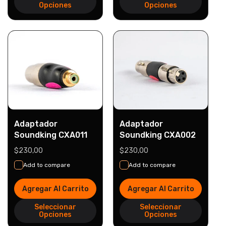
Opciones
Opciones
Adaptador
Adaptador
Soundking CXA011
Soundking CXA002
Precio
$230,00
Precio
$230,00
habitual
habitual
Add to compare
Add to compare
Agregar Al Carrito
Agregar Al Carrito
Seleccionar
Seleccionar
Opciones
Opciones