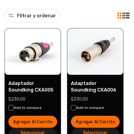
l
e
Filtrar y ordenar
c
c
i
ó
Adaptador
Adaptador
Soundking CXA005
Soundking CXA006
Precio
$230,00
Precio
$230,00
n
habitual
habitual
Add to compare
Add to compare
:
Agregar Al Carrito
Agregar Al Carrito
Seleccionar
Seleccionar