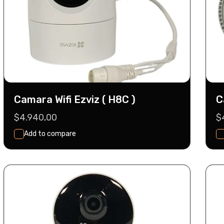
Camara Wifi Ezviz ( H8C )
C
Precio
$4.940,00
P
$
habitual
h
Add to compare
Seleccionar
Agregar Al Carrito
Opciones