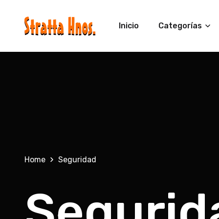
Ir
Directamente
Al Contenido
Inicio
Categorías
Home
Seguridad
C
Segurid