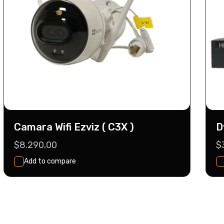
Camara Wifi Ezviz ( C3X )
D
Precio
$8.290,00
P
$
habitual
h
Add to compare
Seleccionar
Agregar Al Carrito
Opciones