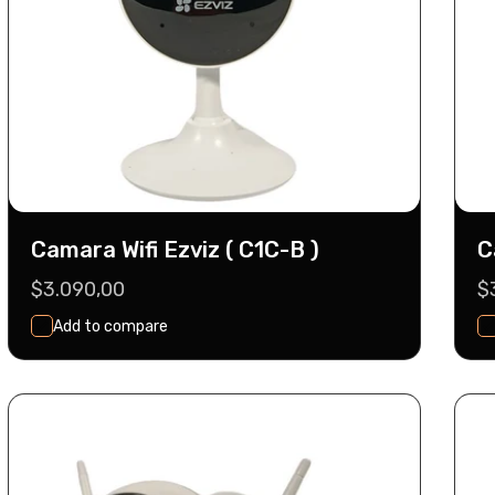
Camara Wifi Ezviz ( C1C-B )
C
Precio
$3.090,00
P
$
habitual
h
Add to compare
Seleccionar
Agregar Al Carrito
Opciones