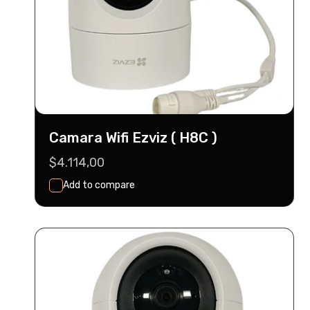
c
c
Camara Wifi Ezviz ( H8C )
i
Precio
$4.114,00
habitual
Add to compare
Seleccionar
Agregar Al Carrito
Opciones
ó