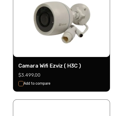
Camara Wifi Ezviz ( H3C )
Precio
$3.499,00
habitual
Add to compare
Seleccionar
Agregar Al Carrito
Opciones