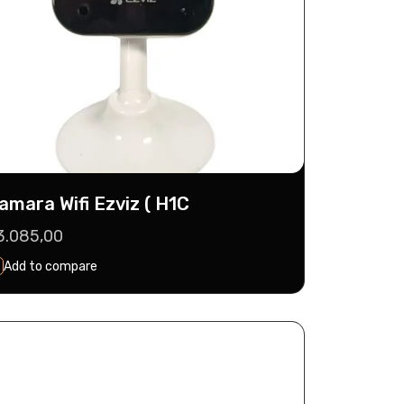
amara Wifi Ezviz ( H1C
recio
3.085,00
abitual
Add to compare
Seleccionar
Agregar Al Carrito
Opciones