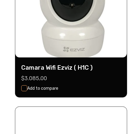
n
:
Camara Wifi Ezviz ( H1C )
Precio
$3.085,00
habitual
Add to compare
Seleccionar
Agregar Al Carrito
Opciones