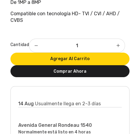
De 1MP a 8MP
Compatible con tecnología HD- TVI / CVI / AHD /
CVBS
Cantidad
Reducir
Aumen
cantidad
cantid
Agregar Al Carrito
para
para
Balunes
Balun
Comprar Ahora
Pasivos
Pasivo
HikVision
HikVis
Llega en:
14 Aug
Usualmente llega en 2-3 días
Retiro disponible en
Avenida General Rondeau 1540
Normalmente está listo en 4 horas