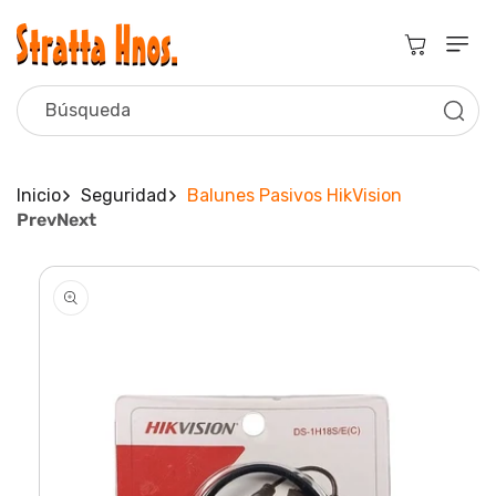
Ir
Directamente
Al Contenido
Carrito
Búsqueda
Inicio
Seguridad
Balunes Pasivos HikVision
Prev
Next
Ir
Directamente
A La
Información
Del Producto