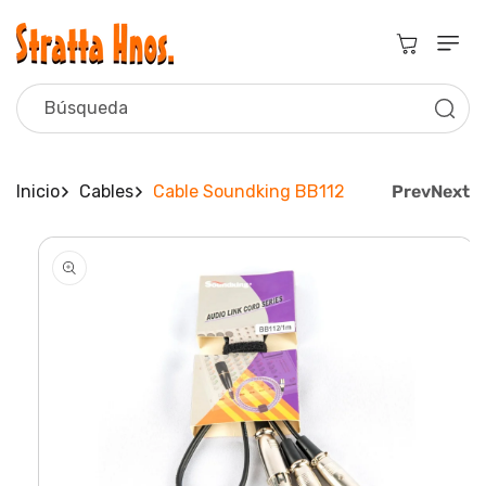
Ir
Directamente
Al Contenido
Carrito
Búsqueda
Inicio
Cables
Cable Soundking BB112
Prev
Next
Ir
Directamente
A La
Información
Del Producto