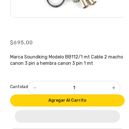
Abrir
elemento
Cable Soundking BB112
multimedia
1
en
una
Precio
$695,00
ventana
modal
habitual
Marca Soundking Modelo BB112/1 mt Cable 2 macho
canon 3 pin a hembra canon 3 pin 1 mt
Cantidad
Reducir
Aumen
cantidad
cantid
Agregar Al Carrito
para
para
Cable
Cable
Soundking
Sound
BB112
BB112