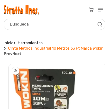
Ir
Directamente
Al Contenido
Carrito
Búsqueda
Inicio
Herramientas
Cinta Métrica Industrial 10 Metros 33 Ft Marca Wokin
Prev
Next
Ir
Directamente
A La
Información
Del Producto