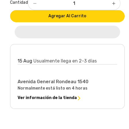
Cantidad
Reducir
Aumen
cantidad
cantid
Agregar Al Carrito
para
para
Cinta
Cinta
Métrica
Métric
Industrial
Industr
10
10
Metros
Metro
33
33
Llega en:
Ft
Ft
15 Aug
Usualmente llega en 2-3 días
Marca
Marca
Wokin
Wokin
Retiro disponible en
Avenida General Rondeau 1540
Normalmente está listo en 4 horas
Ver información de la tienda