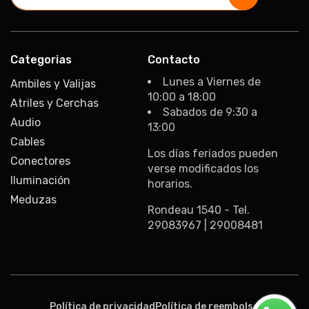
Categorias
Contacto
Lunes a Viernes de
Ambiles y Valijas
10:00 a 18:00
Atriles y Cerchas
Sabados de 9:30 a
Audio
13:00
Cables
Los días feriados pueden
Conectores
verse modificados los
Iluminación
horarios.
Meduzas
Rondeau 1540 - Tel.
29083967 | 29008481
Formas
de
Política de privacidad
Política de reembolso