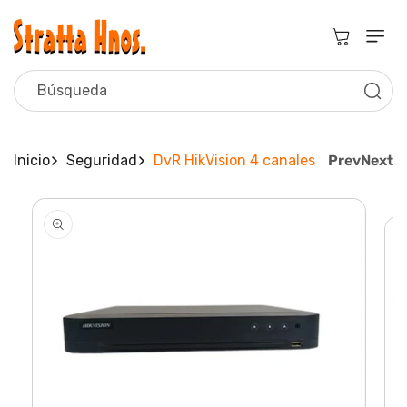
Ir
Directamente
Al Contenido
Carrito
Búsqueda
Inicio
Seguridad
DvR HikVision 4 canales
Prev
Next
Ir
Directamente
A La
Información
Del Producto