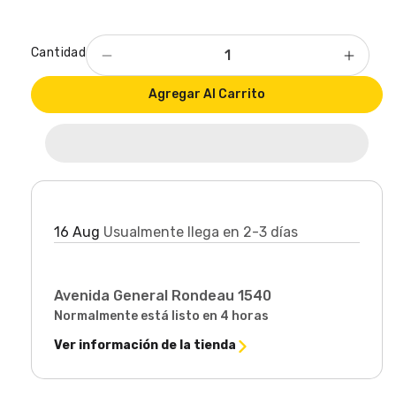
Cantidad
Reducir
Aumen
cantidad
cantid
Agregar Al Carrito
para
para
DvR
DvR
HikVision
HikVis
4
4
canales
canale
Llega en:
16 Aug
Usualmente llega en 2-3 días
Retiro disponible en
Avenida General Rondeau 1540
Normalmente está listo en 4 horas
Ver información de la tienda