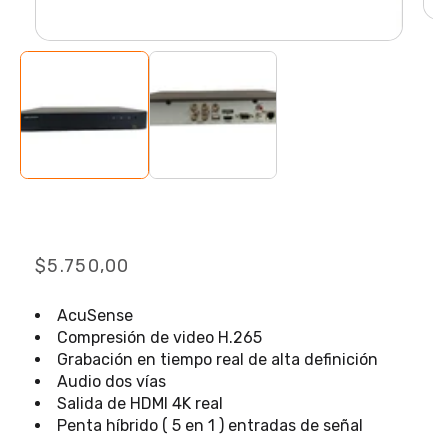
Abri
ele
Abrir
mul
elemento
2
multimedia
en
1
una
en
ven
una
mod
ventana
modal
DvR HikVision 4 canales
Precio
$5.750,00
habitual
AcuSense
Compresión de video H.265
Grabación en tiempo real de alta definición
Audio dos vías
Salida de HDMI 4K real
Penta híbrido ( 5 en 1 ) entradas de señal