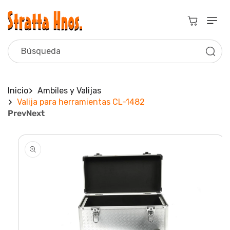
Ir
Directamente
Al Contenido
Carrito
Búsqueda
Inicio
Ambiles y Valijas
Valija para herramientas CL-1482
Prev
Next
Ir
Directamente
A La
Información
Del Producto