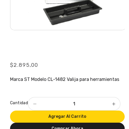
Abrir
elemento
Valija para herramientas CL-
multimedia
1
en
1482
una
ventana
modal
Precio
$2.895,00
habitual
Marca ST Modelo CL-1482 Valija para herramientas
Cantidad
Reducir
Aumen
cantidad
cantid
Agregar Al Carrito
para
para
Valija
Valija
Comprar Ahora