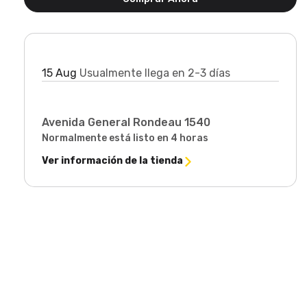
para
para
herramientas
herram
CL-
CL-
1482
1482
Llega en:
15 Aug
Usualmente llega en 2-3 días
Retiro disponible en
Avenida General Rondeau 1540
Normalmente está listo en 4 horas
Ver información de la tienda